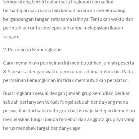
Semua orang berdiri dalam satu lingkaran dan saling
berhadapan satu sama lain kemudian suruh mereka saling
bergandengan tangan satu sama lainnya. Tentukan waktu dan
perintahkan untuk melepaskan tanpa melepaskan ikatan
tangan.
2. Permainan Kemungkinan
Cara memainkan permainan ini membutuhkan jumlah peserta
3-5 peserta dengan waktu permainan selama 5-6 menit. Pada
permainan kemungkinan ini tidak membutuhkan peralatan.
Buat lingkaran sesuai dengan jumlah grup kemudian berikan
sebuah pertanyaan terkait fungsi sebuah benda yang mana
perwakilan dari salah satu grup harus maju kedepan kemudian
menjelaskan fungsi benda tersebut dan anggota grupnya yang
harus menebak target bendanya apa.