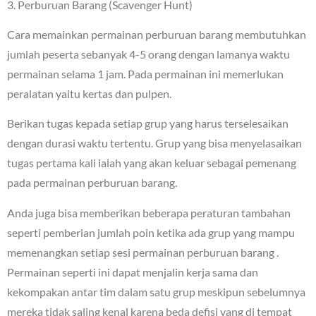
3. Perburuan Barang (Scavenger Hunt)
Cara memainkan permainan perburuan barang membutuhkan
jumlah peserta sebanyak 4-5 orang dengan lamanya waktu
permainan selama 1 jam. Pada permainan ini memerlukan
peralatan yaitu kertas dan pulpen.
Berikan tugas kepada setiap grup yang harus terselesaikan
dengan durasi waktu tertentu. Grup yang bisa menyelasaikan
tugas pertama kali ialah yang akan keluar sebagai pemenang
pada permainan perburuan barang.
Anda juga bisa memberikan beberapa peraturan tambahan
seperti pemberian jumlah poin ketika ada grup yang mampu
memenangkan setiap sesi permainan perburuan barang .
Permainan seperti ini dapat menjalin kerja sama dan
kekompakan antar tim dalam satu grup meskipun sebelumnya
mereka tidak saling kenal karena beda defisi yang di tempat