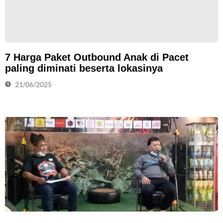
7 Harga Paket Outbound Anak di Pacet
paling diminati beserta lokasinya
21/06/2025