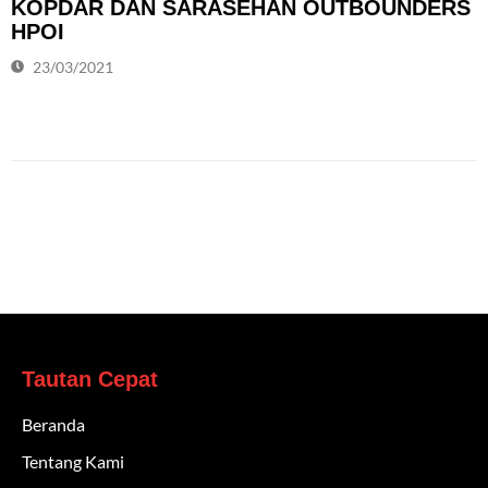
KOPDAR DAN SARASEHAN OUTBOUNDERS
HPOI
23/03/2021
Tautan Cepat
Beranda
Tentang Kami