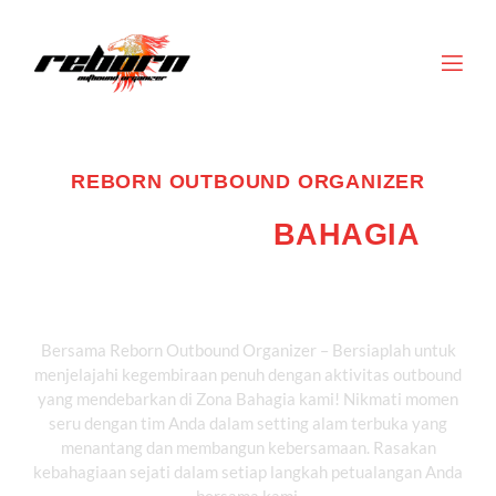
REBORN OUTBOUND ORGANIZER
EKSPEDISI KE
BAHAGIA
&
TEMUKAN PETUALANGAN
SERU DI ZONA BAHAGIA
Bersama Reborn Outbound Organizer – Bersiaplah untuk
menjelajahi kegembiraan penuh dengan aktivitas outbound
yang mendebarkan di Zona Bahagia kami! Nikmati momen
seru dengan tim Anda dalam setting alam terbuka yang
menantang dan membangun kebersamaan. Rasakan
kebahagiaan sejati dalam setiap langkah petualangan Anda