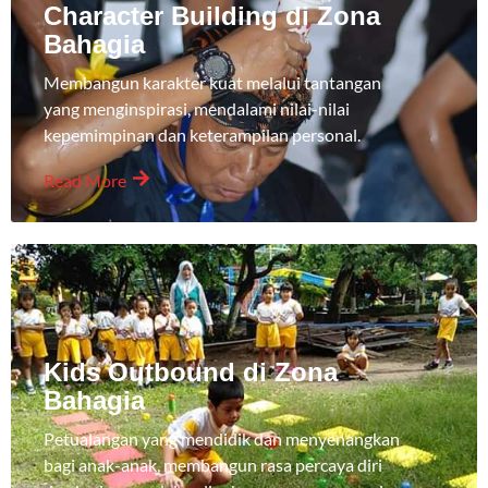
Character Building di Zona
Bahagia
Membangun karakter kuat melalui tantangan
yang menginspirasi, mendalami nilai-nilai
kepemimpinan dan keterampilan personal.
Read More
Kids Outbound di Zona
Bahagia
Petualangan yang mendidik dan menyenangkan
bagi anak-anak, membangun rasa percaya diri