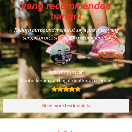
yang recommended
banget
Reborn outbound menurut saya provider yang
sangat professional dan recommended
Ardin firmansyah
Kantor kecamatan bugul kidul kota pasuruan
Read more testimonials