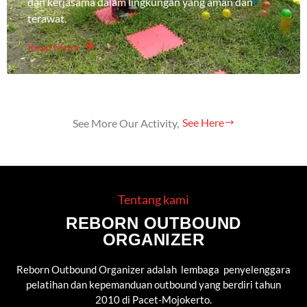
dan kerjasama dalam lingkungan yang aman dan
terawat.
Read More
See Here
See More Our Activity,
Tentang kami
REBORN OUTBOUND
ORGANIZER
Reborn Outbound Organizer adalah lembaga penyelenggara
pelatihan dan kepemanduan outbound yang berdiri tahun
2010 di Pacet-Mojokerto.